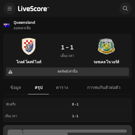
Queensland
ออสเตรเลีย
1 - 1
เต็มเวลา
โกลด์ โคสท์ ไนท์
รอชเดล โรเวอร์ส์
ผลลัพธ์เท่านั้น
ข้อมูล
สรุป
ตาราง
การพบกันตัวต่อตัว
0
-
1
พักครึ่ง
1
-
1
เต็มเวลา