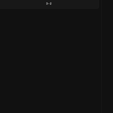
3
-
2