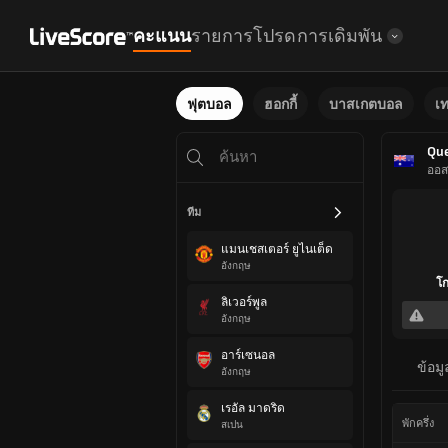
คะแนน
รายการโปรด
การเดิมพัน
ฟุตบอล
ฮอกกี้
บาสเกตบอล
เ
Qu
ออส
ทีม
แมนเชสเตอร์ ยูไนเต็ด
อังกฤษ
โก
ลิเวอร์พูล
อังกฤษ
อาร์เซนอล
ข้อมู
อังกฤษ
เรอัล มาดริด
พักครึ่ง
สเปน