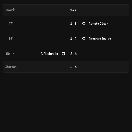
1
-
2
พักครึ่ง
47'
1 - 3
Renato César
56'
1 - 4
Facundo Tealde
90 + 4'
F. Pizzichillo
2 - 4
2
-
4
เต็มเวลา