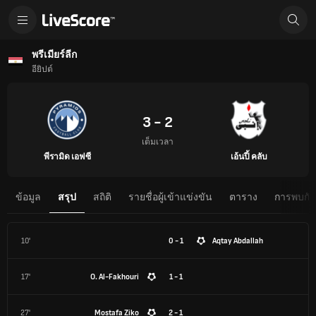
พรีเมียร์ลีก
อียิปต์
3 - 2
เต็มเวลา
พีรามิด เอฟซี
เอ้นปี้ คลับ
ข้อมูล
สรุป
สถิติ
รายชื่อผู้เข้าแข่งขัน
ตาราง
การพบกันต
10'
0 - 1
Aqtay Abdallah
17'
O. Al-Fakhouri
1 - 1
27'
Mostafa Ziko
2 - 1