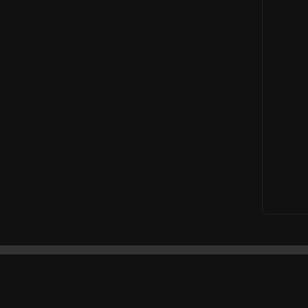
เกี่ยวกับ