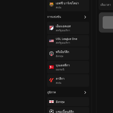
เอฟซี บาร์เซโลน่า
เต็มเวลา
สเปน
การแข่งขัน
เอ็มแอลเอส
สหรัฐอเมริกา
USL League One
สหรัฐอเมริกา
พรีเมียร์ลีก
อังกฤษ
บุนเดสลีกา
เยอรมนี
ลาลีกา
สเปน
ภูมิภาค
อังกฤษ
แชมเปี้ยนส์ลีก