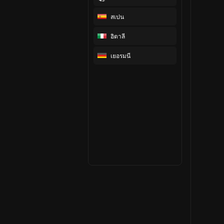
สเปน
อิตาลี
เยอรมนี