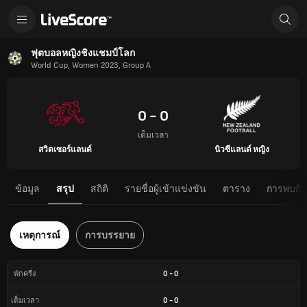
ฟุตบอลหญิงชิงแชมป์โลก
World Cup, Women 2023, Group A
0 - 0
เต็มเวลา
สวิตเซอร์แลนด์
นิวซีแลนด์ หญิง
ข้อมูล
สรุป
สถิติ
รายชื่อผู้เข้าแข่งขัน
ตาราง
การพบกันต
เหตุการณ์
การบรรยาย
0
-
0
พักครึ่ง
0
-
0
เต็มเวลา