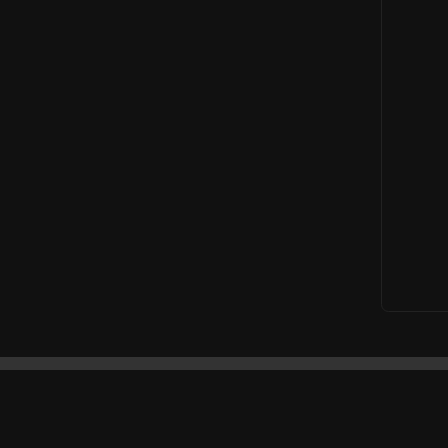
เกี่ยวกับ