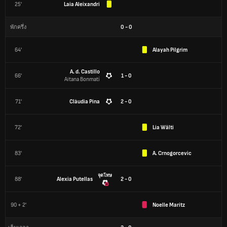
25'
Laia Aleixandri
0
-
0
พักครึ่ง
64'
Alayah Pilgrim
A. d. Castillo
66'
1 - 0
Aitana Bonmatí
71'
Clàudia Pina
2 - 0
72'
Lia Wälti
83'
A. Crnogorcevic
จุดโทษ
88'
Alexia Putellas
2 - 0
90 + 2'
Noelle Maritz