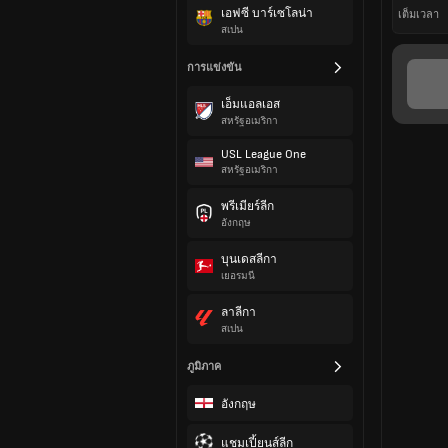
เอฟซี บาร์เซโลน่า
เต็มเวลา
สเปน
การแข่งขัน
เอ็มแอลเอส
สหรัฐอเมริกา
USL League One
สหรัฐอเมริกา
พรีเมียร์ลีก
อังกฤษ
บุนเดสลีกา
เยอรมนี
ลาลีกา
สเปน
ภูมิภาค
อังกฤษ
แชมเปี้ยนส์ลีก