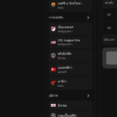
พักครึ่ง
เอฟซี บาร์เซโลน่า
สเปน
60'
การแข่งขัน
เอ็มแอลเอส
89'
สหรัฐอเมริกา
เต็มเวลา
USL League One
สหรัฐอเมริกา
พรีเมียร์ลีก
อังกฤษ
บุนเดสลีกา
เยอรมนี
ลาลีกา
สเปน
ภูมิภาค
อังกฤษ
แชมเปี้ยนส์ลีก