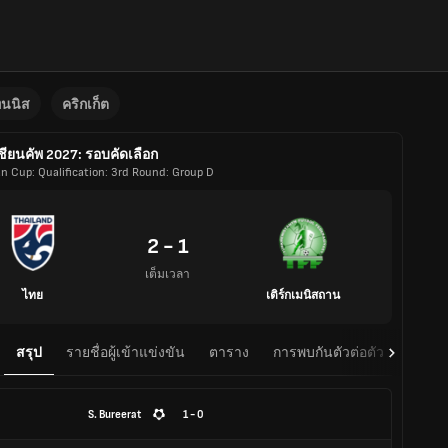
ทนนิส
คริกเก็ต
ชียนคัพ 2027: รอบคัดเลือก
an Cup: Qualification: 3rd Round: Group D
2 - 1
เต็มเวลา
ไทย
เติร์กเมนิสถาน
สรุป
รายชื่อผู้เข้าแข่งขัน
ตาราง
การพบกันตัวต่อตัว
S. Bureerat
1 - 0