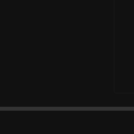
เกี่ยวกับ