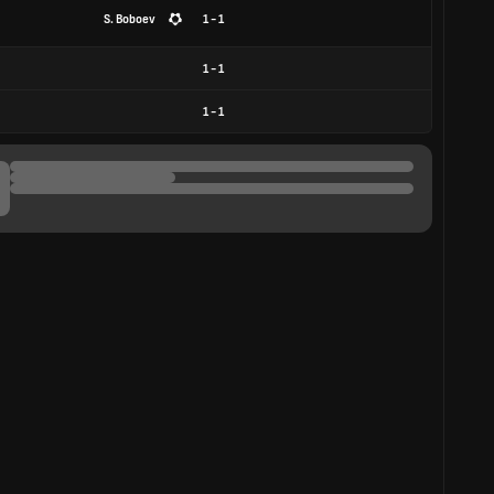
S. Boboev
1 - 1
1
-
1
1
-
1