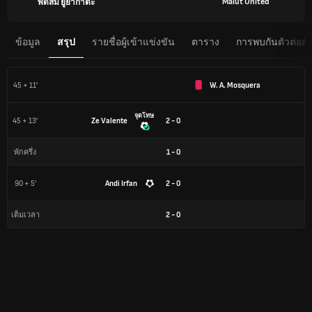
Malut United
พิดสิม ยูยากาตะ
ข้อมูล
สรุป
รายชื่อผู้เข้าแข่งขัน
ตาราง
การพบกันตัวต่อตั
45 + 11'
W. A. Mosquera
จุดโทษ
45 + 13'
Ze Valente
2 - 0
1
-
0
พักครึ่ง
90 + 5'
Andi Irfan
2 - 0
2
-
0
เต็มเวลา