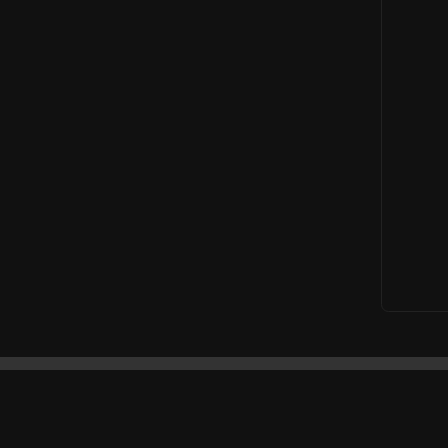
เกี่ยวกับ