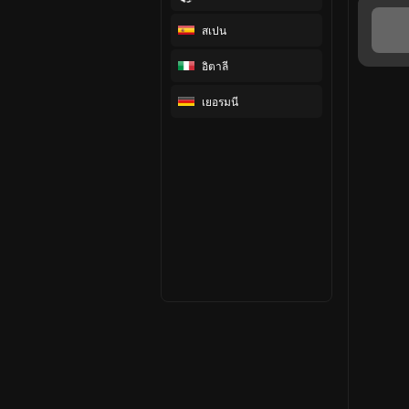
สเปน
อิตาลี
เยอรมนี