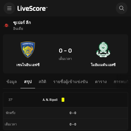
ซูเปอร์ ลีก
อินเดีย
0 - 0
เต็มเวลา
เชนไนยิน เอฟซี
โมฮัมเมดัน เอสซี
ข้อมูล
สรุป
สถิติ
รายชื่อผู้เข้าแข่งขัน
ตาราง
การพบกันต
37'
A. N. Ripoll
0
-
0
พักครึ่ง
0
-
0
เต็มเวลา