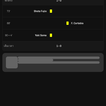
1
-
0
พักครึ่ง
73'
Shota Fujio
88'
F. Cartabia
90 + 4'
Yuki Soma
1
-
0
เต็มเวลา