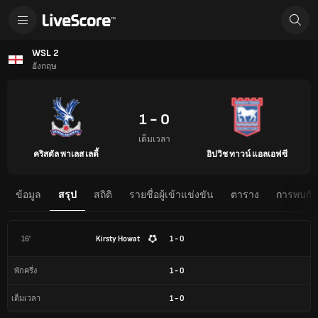
WSL 2
อังกฤษ
1 - 0
เต็มเวลา
คริสตัล พาเลส เลดี้
อิปวิช ทาวน์ แอลเอฟซี
ข้อมูล
สรุป
สถิติ
รายชื่อผู้เข้าแข่งขัน
ตาราง
การพบกันต
16'
Kirsty Howat
1 - 0
1
-
0
พักครึ่ง
1
-
0
เต็มเวลา