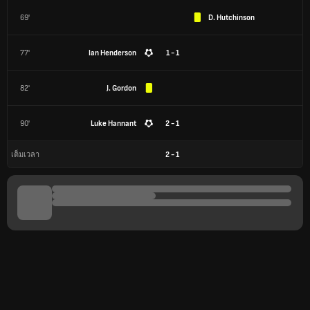
69'
D. Hutchinson
77'
Ian Henderson
1 - 1
82'
J. Gordon
90'
Luke Hannant
2 - 1
2
-
1
เต็มเวลา