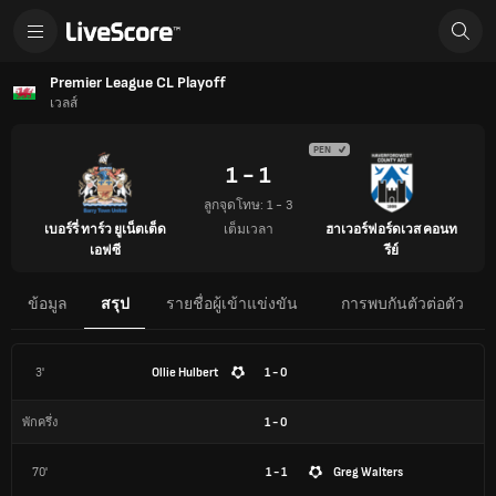
Premier League CL Playoff
เวลส์
PEN
1 - 1
ลูกจุดโทษ: 1 - 3
เต็มเวลา
เบอร์รี่ ทาร์ว ยูเน็ตเต็ด
ฮาเวอร์ฟอร์ดเวส คอนท
เอฟซี
รีย์
ข้อมูล
สรุป
รายชื่อผู้เข้าแข่งขัน
การพบกันตัวต่อตัว
3'
Ollie Hulbert
1 - 0
1
-
0
พักครึ่ง
70'
1 - 1
Greg Walters