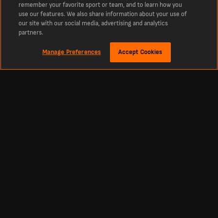
remember your favorite sport or team, and to learn how you
use our features. We also share information about your use of
our site with our social media, advertising and analytics
partners.
Manage Preferences
Accept Cookies
เกี่ยวกับ
อาเม็ด สปอร์ติฟ ฟาอัลลิเยเทลอร์ vs โบดรัมสเปอร์ Live Scores and Match
Information
The latest ฟุตบอล scores, line-ups and more for อาเม็ด สปอร์ติฟ ฟาอัลลิเยเทลอร์
vs โบดรัมสเปอร์.
Your live ฟุตบอล score for อาเม็ด สปอร์ติฟ ฟาอัลลิเยเทลอร์ vs โบดรัมสเปอร์ in the
1. Lig from LiveScores.com, covering football, cricket, tennis, basketball and
hockey livescores.
Footbal
Other Sports
Premier League Scores
Cricket Scores