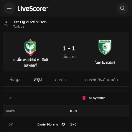
1st Lig 2025/2026
Turkiye
1 - 1
เต็มเวลา
อาเม็ด สปอร์ติฟ ฟาอัลลิ
โบดรัมสเปอร์
เยเทลอร์
ข้อมูล
สรุป
ตาราง
การพบกันตัวต่อตัว
5'
Ali Aytemur
0
-
0
พักครึ่ง
64'
Daniel Moreno
1 - 0