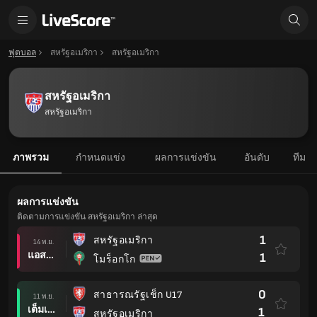
ฟุตบอล
สหรัฐอเมริกา
สหรัฐอเมริกา
สหรัฐอเมริกา
สหรัฐอเมริกา
ภาพรวม
กำหนดแข่ง
ผลการแข่งขัน
อันดับ
ทีม
ผลการแข่งขัน
ติดตามการแข่งขัน สหรัฐอเมริกา ล่าสุด
1
สหรัฐอเมริกา
14 พ.ย.
แอสซิสต์
1
โมร็อกโก
0
สาธารณรัฐเช็ก U17
11 พ.ย.
เต็มเวลา
1
สหรัฐอเมริกา