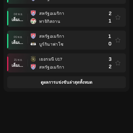
2
สหรัฐอเมริกา
08 พ.ย.
เต็มเวลา
1
ทาจิกิสถาน
1
สหรัฐอเมริกา
05 พ.ย.
เต็มเวลา
0
บูร์กินาฟาโซ
3
เยอรมนี U17
21 พ.ย.
เต็มเวลา
2
สหรัฐอเมริกา
ดูผลการแข่งขันล่าสุดทั้งหมด