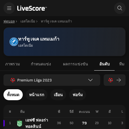
ฟุตบอล
เอสโตเนีย
ทาร์ทู เจเค แทมเมก้า
ทาร์ทู เจเค แทมเมก้า
เอสโตเนีย
ภาพรวม
กำหนดแข่ง
ผลการแข่งขัน
อันดับ
ทีม
Premium Liiga 2023
ทั้งหมด
หน้าแรก
เยือน
ฟอร์ม
#
W
L
ทีม
พี
จีดี
คะแนน
ดี
เอฟซี ฟลอร่า
79
1
36
50
23
10
3
ทอลลินน์