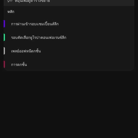
หมุนเพื่อดูตารางขยาย
หลัก
การผ่านเข้ารอบแชมเปี้ยนส์ลีก
รอบคัดเลือกยูโรปาคอนเฟอเรนซ์ลีก
เพลย์ออฟหนีตกชั้น
การตกชั้น