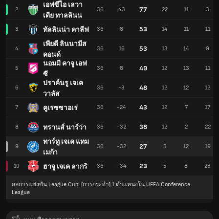
เอฟซีไอ เลวา
77
2
36
43
22
11
3
เดีย ทาลลินน
53
ทัลลินน่า คาลีฟ
3
36
8
14
11
11
เพียดี ลินนามีส
53
4
36
16
13
14
9
คอนด์
นอมมี คาจู เอฟ
49
5
36
8
12
13
11
ซี
ปราค์นรู เจเค
48
6
36
-3
12
12
12
วาลัส
43
คูเรซซาอเร่
7
36
-24
12
7
17
38
ทรานส์ นาร์ว่า
8
36
-32
12
2
22
ทาร์ทู เจเค แทม
27
9
36
-32
5
12
19
เมก้า
23
ฮาจู เจเค ลากริ
10
36
-34
5
8
23
ผลการแข่งขัน League Cup: [การกระทำ] 1 ตำแหน่งใน UEFA Conference
League