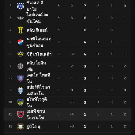
ซีเอส 2 ดี
7
2
3
2
2
1
0
มาโย
ไลบ์เเทด์ อะ
6
3
3
3
2
0
1
ซันโคน
6
คลับ กีเลยน์
4
3
1
2
0
1
นาซิโอนอล อ
4
5
3
1
1
1
1
ซูนซิออน
4
ซีดี เรโคเลต้า
6
3
-2
1
1
1
คลับ โอลิม
3
7
3
2
1
0
2
เพีย
เคลโล โพลที
3
8
3
1
1
0
2
โน
สปอร์ทีโว่ อา
3
9
3
0
0
3
0
เมลีอาโน่
อโพทีโวรูคี
3
10
3
-5
1
0
2
โน
เอสพี ซาน
1
11
3
-4
0
1
2
โลเรนโซ
1
รูบิโอ นุ
12
3
-6
0
1
2