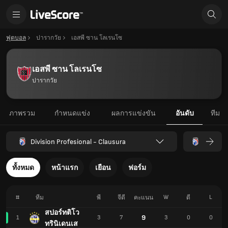
ฟุตบอล
ปารากวัย
เอสพี ซาน โลเรนโซ
เอสพี ซาน โลเรนโซ
ปารากวัย
ภาพรวม
กำหนดแข่ง
ผลการแข่งขัน
อันดับ
ทีม
Division Profesional - Clausura
ทั้งหมด
หน้าแรก
เยือน
ฟอร์ม
#
W
L
ทีม
พี
จีดี
คะแนน
ดี
สปอร์ทติโว
9
1
3
7
3
0
0
ทรินิเดนเส