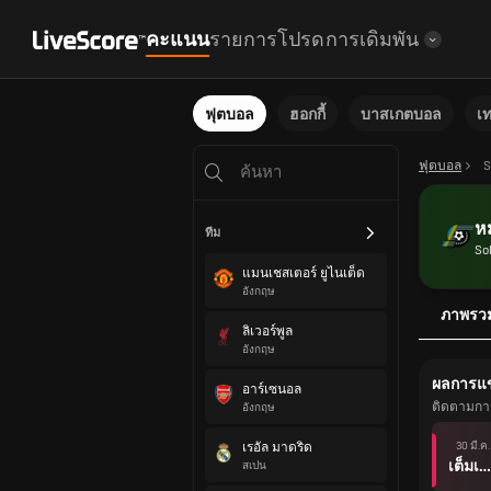
คะแนน
รายการโปรด
การเดิมพัน
ฟุตบอล
ฮอกกี้
บาสเกตบอล
เ
ฟุตบอล
S
ห
ทีม
So
แมนเชสเตอร์ ยูไนเต็ด
อังกฤษ
ภาพรว
ลิเวอร์พูล
อังกฤษ
ผลการแข
อาร์เซนอล
ติดตามการ
อังกฤษ
30 มี.ค.
เรอัล มาดริด
เต็มเวลา
สเปน