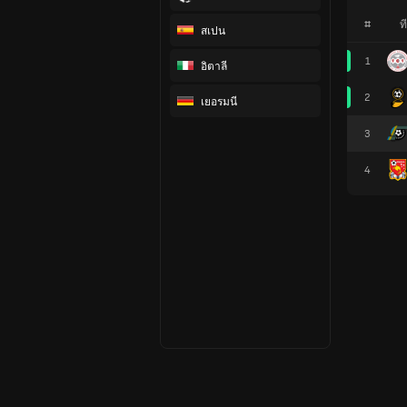
#
ท
สเปน
1
อิตาลี
2
เยอรมนี
3
4