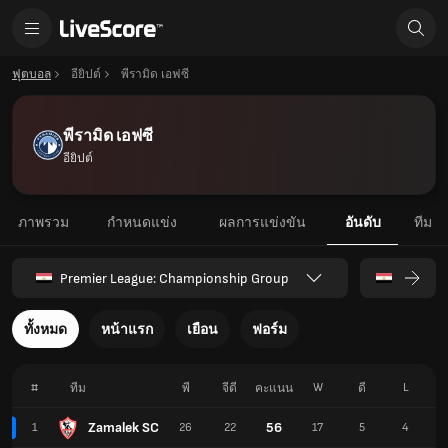
ฟุตบอล
อียิปต์
พีรามิด เอฟซี
พีรามิด เอฟซี
อียิปต์
ภาพรวม
กำหนดแข่ง
ผลการแข่งขัน
อันดับ
ทีม
Premier League: Championship Group
ทั้งหมด
หน้าแรก
เยือน
ฟอร์ม
#
W
L
ทีม
พี
จีดี
คะแนน
ดี
เ
Zamalek SC
56
1
26
22
17
5
4