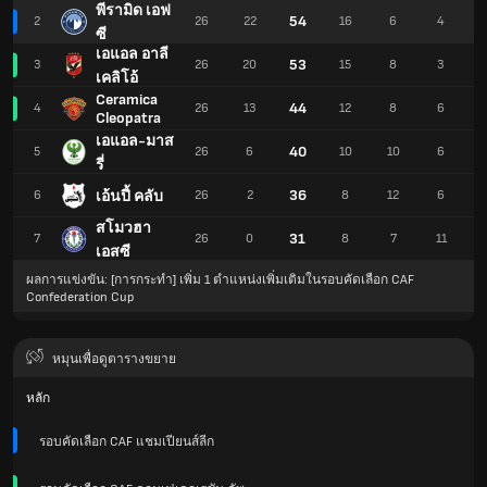
พีรามิด เอฟ
54
2
26
22
16
6
4
ซี
เอแอล อาลี
53
3
26
20
15
8
3
เคลิโอ้
Ceramica
44
4
26
13
12
8
6
Cleopatra
เอแอล-มาส
40
5
26
6
10
10
6
รี่
36
เอ้นปี้ คลับ
6
26
2
8
12
6
สโมวฮา
31
7
26
0
8
7
11
เอสซี
ผลการแข่งขัน: [การกระทำ] เพิ่ม 1 ตำแหน่งเพิ่มเติมในรอบคัดเลือก CAF
Confederation Cup
หมุนเพื่อดูตารางขยาย
หลัก
รอบคัดเลือก CAF แชมเปียนส์ลีก