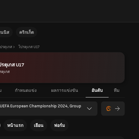
ทนนิส
คริกเก็ต
ปรตุเกส
โปรตุเกส U17
ปรตุเกส U17
รตุเกส
ม
กำหนดแข่ง
ผลการแข่งขัน
อันดับ
ทีม
 UEFA European Championship 2024, Group
หน้าแรก
เยือน
ฟอร์ม