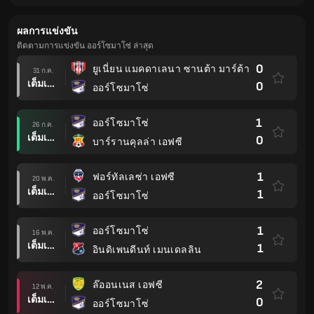
ผลการแข่งขัน
ติดตามการแข่งขัน ออร์โซมาโซ่ ล่าสุด
0
ยูเนี่ยน แมคดาเลนา ซานต้า มาร์ต้า
31 ก.ค.
เต็มเวลา
0
ออร์โซมาโซ่
1
ออร์โซมาโซ่
26 ก.ค.
เต็มเวลา
0
บาร์รานคุลล่า เอฟซี
1
ฟอร์ทัลเลซ่า เอฟซี
20 พ.ค.
เต็มเวลา
1
ออร์โซมาโซ่
1
ออร์โซมาโซ่
16 พ.ค.
เต็มเวลา
1
อินดิเพนดีนท์ เมนเดลลิน
2
ล๊ออนเนส เอฟซี
12 พ.ค.
เต็มเวลา
0
ออร์โซมาโซ่