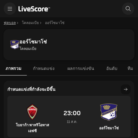
ฟุตบอล
โคลอมเบีย
ออร์โซมาโซ่
ออร์โซมาโซ่
โคลอมเบีย
ภาพรวม
กำหนดแข่ง
ผลการแข่งขัน
อันดับ
ทีม
กำหนดแข่งที่กำลังจะมีขึ้น
23:00
11 ส.ค.
โบยาก้า พาทริโอทาส
ออร์โซมาโซ่
เอฟซี