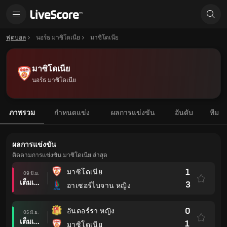
ฟุตบอล
นอร์ธ มาซิโดเนีย
มาซิโดเนีย
มาซิโดเนีย
นอร์ธ มาซิโดเนีย
ภาพรวม
กำหนดแข่ง
ผลการแข่งขัน
อันดับ
ทีม
ผลการแข่งขัน
ติดตามการแข่งขัน มาซิโดเนีย ล่าสุด
1
มาซิโดเนีย
09 มิ.ย.
เต็มเวลา
3
อาเซอร์ไบจาน หญิง
0
อันดอร์รา หญิง
05 มิ.ย.
เต็มเวลา
1
มาซิโดเนีย