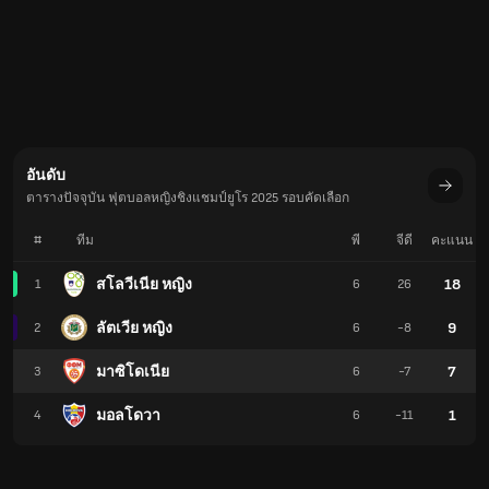
อันดับ
ตารางปัจจุบัน ฟุตบอลหญิงชิงแชมป์ยูโร 2025 รอบคัดเลือก
#
ทีม
พี
จีดี
คะแนน
18
สโลวีเนีย หญิง
1
6
26
9
ลัตเวีย หญิง
2
6
-8
7
มาซิโดเนีย
3
6
-7
1
มอลโดวา
4
6
-11