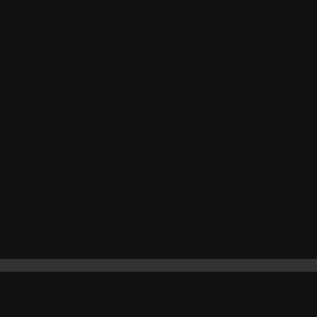
เกี่ยวกับ