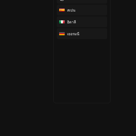
สเปน
อิตาลี
เยอรมนี