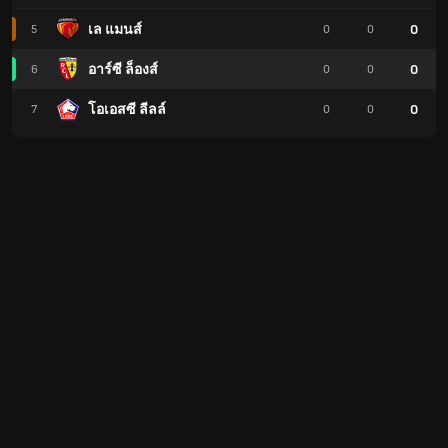
0
เล แมนส์
5
0
0
0
อาร์ซี ล็องส์
6
0
0
0
โอเอสซี ลีลล์
7
0
0