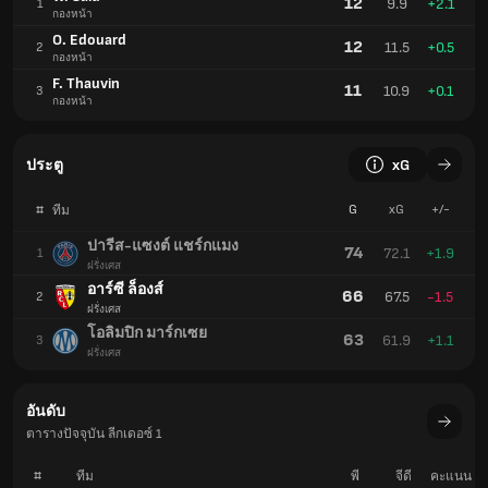
12
9.9
+2.1
1
กองหน้า
O. Edouard
12
11.5
+0.5
2
กองหน้า
F. Thauvin
11
10.9
+0.1
3
กองหน้า
ประตู
xG
#
G
xG
+/-
ทีม
ปารีส-แซงต์ แชร์กแมง
74
72.1
+1.9
1
ฝรั่งเศส
อาร์ซี ล็องส์
66
67.5
-1.5
2
ฝรั่งเศส
โอลิมปิก มาร์กเซย
63
61.9
+1.1
3
ฝรั่งเศส
อันดับ
ตารางปัจจุบัน ลีกเดอซ์ 1
#
ทีม
พี
จีดี
คะแนน