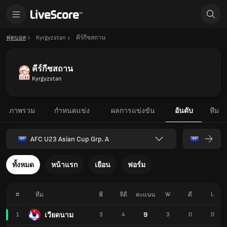
ฟุตบอล
Kyrgyzstan
คีร์กีซสถาน
คีร์กีซสถาน
Kyrgyzstan
ภาพรวม
กำหนดแข่ง
ผลการแข่งขัน
อันดับ
ทีม
AFC U23 Asian Cup Grp. A
ทั้งหมด
หน้าแรก
เยือน
ฟอร์ม
#
W
L
ทีม
พี
จีดี
คะแนน
ดี
9
เวียดนาม
1
3
4
3
0
0