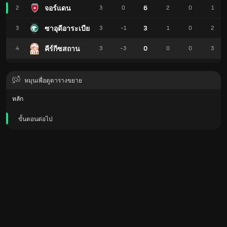
6
จอร์แดน
2
3
0
2
0
1
3
ซาอุดีอาระเบีย
3
3
-1
1
0
2
0
คีร์กีซสถาน
4
3
-3
0
0
3
หมุนเพื่อดูตารางขยาย
หลัก
ขั้นตอนต่อไป