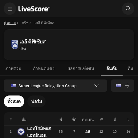
ฟุตบอล
กรีซ
เออี คิฟิเซียส
เออี คิฟิเซียส
กรีซ
ภาพรวม
กำหนดแข่ง
ผลการแข่งขัน
อันดับ
ทีม
Super League Relegation Group
ทั้งหมด
ฟอร์ม
#
W
L
ทีม
พี
จีดี
คะแนน
ดี
แอทโรมิทอส
46
1
36
7
12
10
14
แอทฮินอน