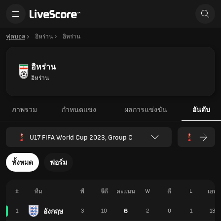
ฟุตบอล
อิหร่าน
อิหร่าน
อิหร่าน
อิหร่าน
ภาพรวม
กำหนดแข่ง
ผลการแข่งขัน
อันดับ
U17 FIFA World Cup 2023, Group C
ทั้งหมด
ฟอร์ม
#
W
L
ทีม
พี
จีดี
คะแนน
ดี
เอฟ
6
อังกฤษ
1
3
10
2
0
1
13