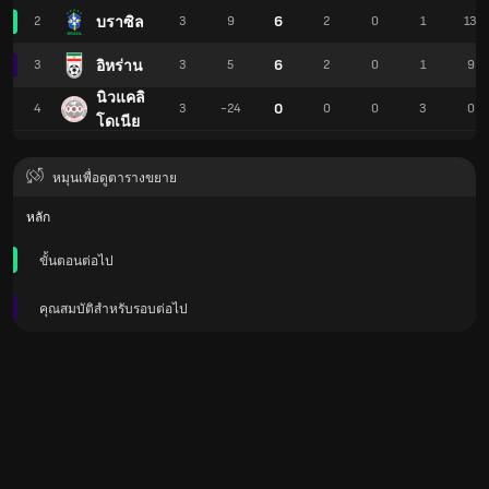
6
บราซิล
2
3
9
2
0
1
13
6
อิหร่าน
3
3
5
2
0
1
9
นิวแคลิ
0
4
3
-24
0
0
3
0
โดเนีย
หมุนเพื่อดูตารางขยาย
หลัก
ขั้นตอนต่อไป
คุณสมบัติสําหรับรอบต่อไป