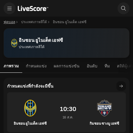
ฟุตบอล
ประเทศเกาหลีใต้
อินชอน ยูไนเต็ด เอฟซี
อินชอน ยูไนเต็ด เอฟซี
ประเทศเกาหลีใต้
ภาพรวม
กำหนดแข่ง
ผลการแข่งขัน
อันดับ
ทีม
สถิติผู้เล่
กำหนดแข่งที่กำลังจะมีขึ้น
10:30
16 ส.ค.
อินชอน ยูไนเต็ด เอฟซี
กิมชอน ซางมู เอฟซี