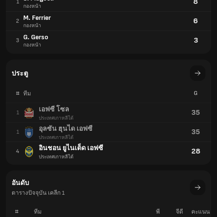
8
1
กองหน้า
M. Ferrier
6
2
กองหน้า
G. Gerso
3
3
กองหน้า
ประตู
#
G
ทีม
เอฟซี โซล
35
1
ประเทศเกาหลีใต้
อุลซัน ฮุนได เอฟซี
35
1
ประเทศเกาหลีใต้
อินชอน ยูไนเต็ด เอฟซี
28
4
ประเทศเกาหลีใต้
อันดับ
ตารางปัจจุบัน เคลีก 1
#
ทีม
พี
จีดี
คะแนน