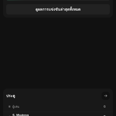
ดูผลการแข่งขันล่าสุดทั้งหมด
ประตู
#
G
ผู้เล่น
S. Mugosa