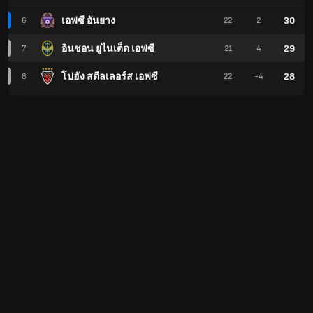
30
เอฟซี อันยาง
6
22
2
29
อินชอน ยูไนเต็ด เอฟซี
7
21
4
28
โปฮัง สตีลเลอร์ส เอฟซี
8
22
-4