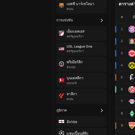
ตารางล่
เอฟซี บาร์เซโลน่า
สเปน
#
ท
การแข่งขัน
1
เอ็มแอลเอส
สหรัฐอเมริกา
2
USL League One
สหรัฐอเมริกา
3
พรีเมียร์ลีก
4
อังกฤษ
5
บุนเดสลีกา
เยอรมนี
6
ลาลีกา
สเปน
7
ภูมิภาค
8
อังกฤษ
9
แชมเปี้ยนส์ลีก