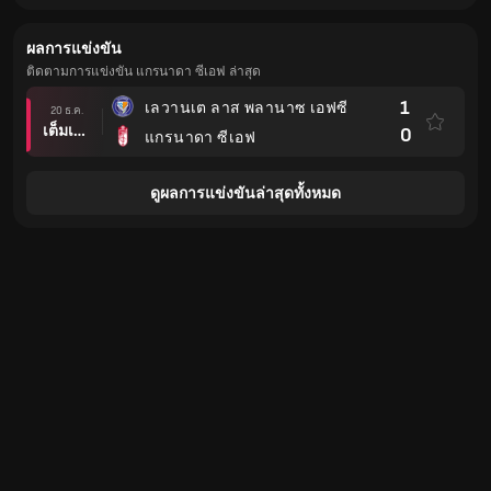
ผลการแข่งขัน
ติดตามการแข่งขัน แกรนาดา ซีเอฟ ล่าสุด
1
เลวานเต ลาส พลานาซ เอฟซี
20 ธ.ค.
เต็มเวลา
0
แกรนาดา ซีเอฟ
ดูผลการแข่งขันล่าสุดทั้งหมด