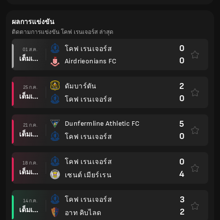
ผลการแข่งขัน
ติดตามการแข่งขัน โคฟ เรนเจอร์ส ล่าสุด
0
โคฟ เรนเจอร์ส
01 ส.ค.
เต็มเวลา
0
Airdrieonians FC
2
ดัมบาร์ตัน
25 ก.ค.
เต็มเวลา
0
โคฟ เรนเจอร์ส
5
Dunfermline Athletic FC
21 ก.ค.
เต็มเวลา
0
โคฟ เรนเจอร์ส
0
โคฟ เรนเจอร์ส
18 ก.ค.
เต็มเวลา
4
เซนต์ เมียร์เรน
3
โคฟ เรนเจอร์ส
14 ก.ค.
เต็มเวลา
2
อาท คิบไลด