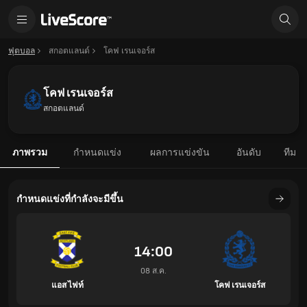
ฟุตบอล
สกอตแลนด์
โคฟ เรนเจอร์ส
โคฟ เรนเจอร์ส
สกอตแลนด์
ภาพรวม
กำหนดแข่ง
ผลการแข่งขัน
อันดับ
ทีม
กำหนดแข่งที่กำลังจะมีขึ้น
14:00
08 ส.ค.
แอส ไฟท์
โคฟ เรนเจอร์ส