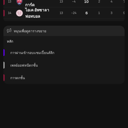
10
13
13
-4
2
4
7
การ์ด
ไอเค อัพซาลา
6
14
13
-24
1
3
9
ฟอทบอล
หมุนเพื่อดูตารางขยาย
หลัก
การผ่านเข้ารอบแชมเปี้ยนส์ลีก
เพลย์ออฟหนีตกชั้น
การตกชั้น