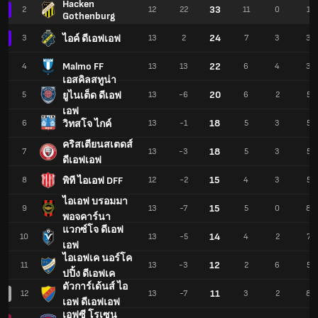
Hacken
33
2
12
22
11
0
1
Gothenburg
24
ไอค์ ดีเอฟเอฟ
3
13
2
7
3
3
Malmo FF
22
4
13
13
6
4
3
เอสคิลสทูน่า
20
ยูไนเต็ด ดีเอฟ
5
13
-6
6
2
5
เอฟ
18
วิทสโจ ไกค์
6
13
-1
5
3
5
คริสเตียนสเตดส์
18
7
13
-3
5
3
5
ดีเอฟเอฟ
15
พิที ไอเอฟ DFF
8
12
-2
4
3
5
ไอเอฟ บรอมมา
15
9
13
-7
5
0
8
พอจคาร์นา
แวกซ์โจ ดีเอฟ
14
10
13
-5
4
2
7
เอฟ
ไอเอฟเค นอร์โค
12
11
13
-3
2
6
5
ปปิ้ง ดีเอฟเค
ดัวการ์เด้นส์ ไอ
11
12
13
-7
3
2
8
เอฟ ดีเอฟเอฟ
เอฟซี โรเซน