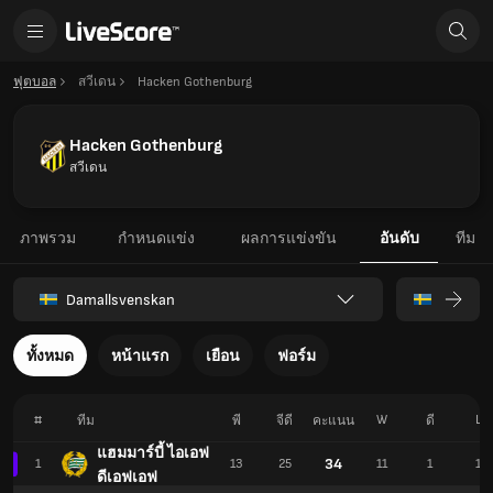
ฟุตบอล
สวีเดน
Hacken Gothenburg
Hacken Gothenburg
สวีเดน
ภาพรวม
กำหนดแข่ง
ผลการแข่งขัน
อันดับ
ทีม
Damallsvenskan
ทั้งหมด
หน้าแรก
เยือน
ฟอร์ม
#
W
L
ทีม
พี
จีดี
คะแนน
ดี
แฮมมาร์บี้ ไอเอฟ
34
1
13
25
11
1
1
ดีเอฟเอฟ