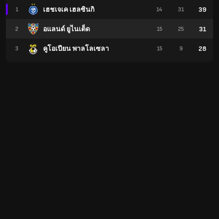
39
เฮชเจเค เฮลซินกิ
1
14
31
31
อแลนด์ ยูไนเต็ด
2
15
25
28
คูโอเปียน พาลโลเซลา
3
15
9