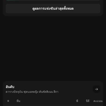
ดูผลการแข่งขันล่าสุดทั้งหมด
อันดับ
ตารางปัจจุบัน ฟุตบอลหญิง คันซัลลิเนน ลีกา
#
ทีม
พี
จีดี
คะแนน