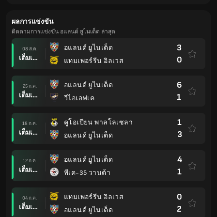
ผลการแข่งขัน
ติดตามการแข่งขัน อแลนด์ ยูไนเต็ด ล่าสุด
3
อแลนด์ ยูไนเต็ด
08 ส.ค.
เต็มเวลา
0
แทมเพอร์รีน อิลเวส
6
อแลนด์ ยูไนเต็ด
25 ก.ค.
เต็มเวลา
1
วีไอเอฟเค
1
คูโอเปียน พาลโลเซลา
18 ก.ค.
เต็มเวลา
3
อแลนด์ ยูไนเต็ด
4
อแลนด์ ยูไนเต็ด
12 ก.ค.
เต็มเวลา
1
พีเค-35 วานต้า
0
แทมเพอร์รีน อิลเวส
04 ก.ค.
เต็มเวลา
2
อแลนด์ ยูไนเต็ด