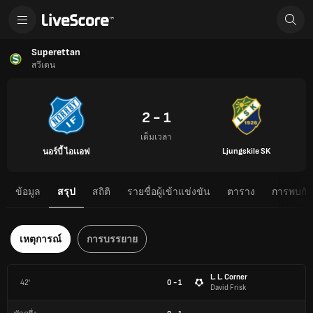
Superettan
สวีเดน
2 - 1
เต็มเวลา
Ljungskile SK
นอร์บี้ ไอเเอฟ
ข้อมูล
สรุป
สถิติ
รายชื่อผู้เข้าแข่งขัน
ตาราง
การพบกันต
เหตุการณ์
การบรรยาย
L. L. Corner
42'
0 - 1
David Frisk