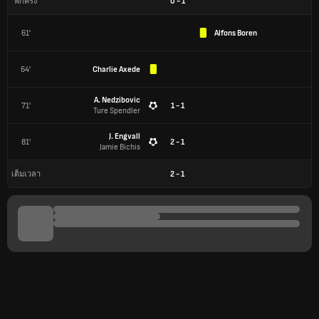
0
-
1
พักครึ่ง
61'
Alfons Boren
64'
Charlie Axede
A. Nedzibovic
71'
1 - 1
Ture Spendler
J. Engvall
81'
2 - 1
Jamie Bichis
2
-
1
เต็มเวลา