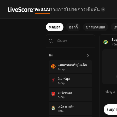
คะแนน
รายการโปรด
การเดิมพัน
ฟุตบอล
ฮอกกี้
บาสเกตบอล
เ
Sup
สวี
ทีม
แมนเชสเตอร์ ยูไนเต็ด
อังกฤษ
ลิเวอร์พูล
อังกฤษ
ข้อมูล
อาร์เซนอล
อังกฤษ
เรอัล มาดริด
เหตุก
สเปน