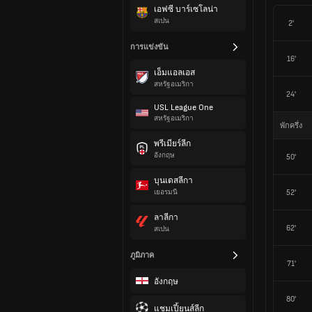
เอฟซี บาร์เซโลน่า
สเปน
2'
การแข่งขัน
16'
เอ็มแอลเอส
สหรัฐอเมริกา
24'
USL League One
สหรัฐอเมริกา
พักครึ่ง
พรีเมียร์ลีก
อังกฤษ
50'
บุนเดสลีกา
52'
เยอรมนี
ลาลีกา
62'
สเปน
ภูมิภาค
71'
อังกฤษ
80'
แชมเปี้ยนส์ลีก