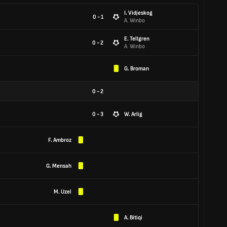
I. Vidjeskog
0 - 1
A. Winbo
E. Tellgren
0 - 2
A. Winbo
G. Broman
0
-
2
0 - 3
W. Arlig
F. Ambroz
G. Mensah
M. Uzel
A. Bitiqi