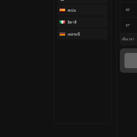
86'
สเปน
อิตาลี
87'
เยอรมนี
เต็มเวลา