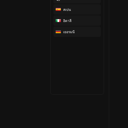
สเปน
อิตาลี
เยอรมนี