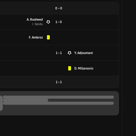
0
-
0
A. Rasheed
1 - 0
I. Seidu
F. Ambroz
1 - 1
Y. Adjoumani
D. Miljanovic
1
-
1