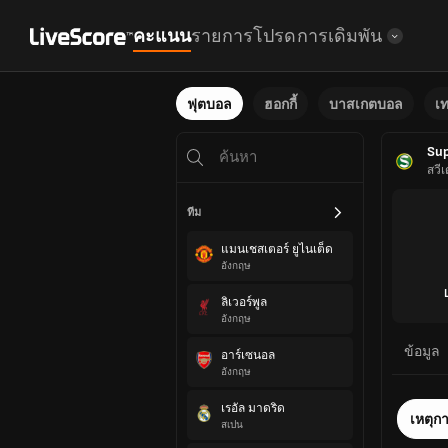
คะแนน
รายการโปรด
การเดิมพัน
ฟุตบอล
ฮอกกี้
บาสเกตบอล
เ
Sup
สวี
ทีม
แมนเชสเตอร์ ยูไนเต็ด
อังกฤษ
ลิเวอร์พูล
อังกฤษ
ข้อมูล
อาร์เซนอล
อังกฤษ
เรอัล มาดริด
เหตุก
สเปน