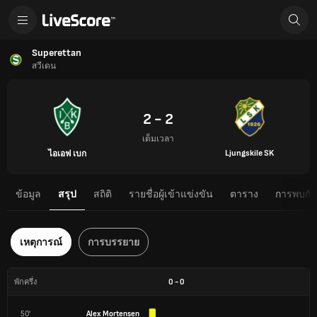
Superettan
สวีเดน
2 - 2
เต็มเวลา
Ljungskile SK
ไอเอฟ เบก
ข้อมูล
สรุป
สถิติ
รายชื่อผู้เข้าแข่งขัน
ตาราง
การพบกันต
เหตุการณ์
การบรรยาย
0
-
0
พักครึ่ง
50'
Alex Mortensen