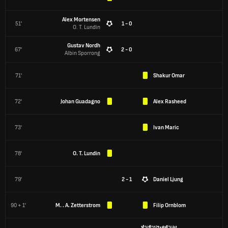
Alex Mortensen
51'
1 - 0
O. T. Lundin
Gustav Nordh
67'
2 - 0
Albin Sporrong
71'
Shakur Omar
72'
Johan Guadagno
Alex Rasheed
73'
Ivan Maric
78'
O. T. Lundin
79'
2 - 1
Daniel Ljung
90 + 1'
M. . A. Zetterstrom
Filip Ornblom
ทำเข้าประตูตัวเอง