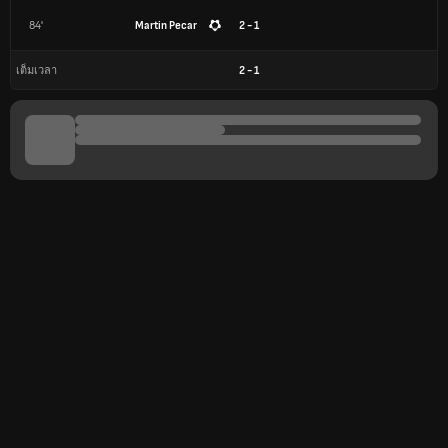
84'
Martin Pecar
2 - 1
2
-
1
เต็มเวลา