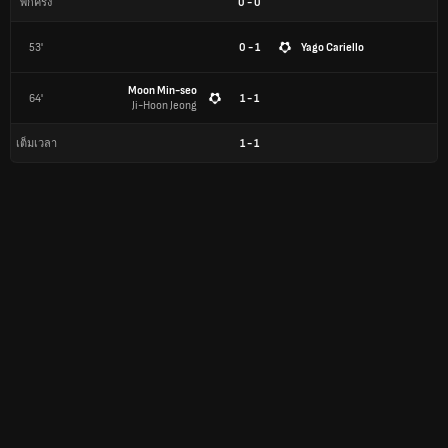
0
-
0
พักครึ่ง
53'
0 - 1
Yago Cariello
Moon Min-seo
64'
1 - 1
Ji-Hoon Jeong
1
-
1
เต็มเวลา