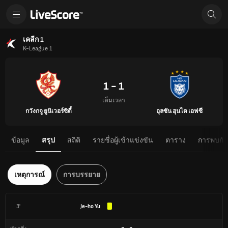
เคลีก 1
K-League 1
1 - 1
เต็มเวลา
กวังกจู ยูนิเวอร์ซิตี้
อุลซัน ฮุนได เอฟซี
ข้อมูล
สรุป
สถิติ
รายชื่อผู้เข้าแข่งขัน
ตาราง
การพบกันต
เหตุการณ์
การบรรยาย
3'
Je-ho Yu