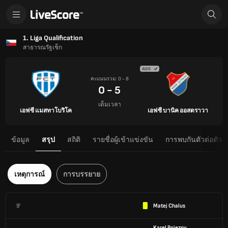
1. Liga Qualification
สาธารณรัฐเช็ก
AGG
คะแนนรวม: 0 - 8
0 - 5
เต็มเวลา
เอฟซี แมสทาโบริโค
เอฟซี บานิค ออสตราวา
ข้อมูล
สรุป
สถิติ
รายชื่อผู้เข้าแข่งขัน
การพบกันตัวต่อตัว
เหตุการณ์
การบรรยาย
9'
Matej Chalus
Karel Pojezny