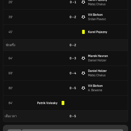
26'
0 - 1
Matej Chalus
Vit Skrkon
39'
0 - 2
Srdan Plavsic
45'
Karel Pojezny
0
-
2
พักครึ่ง
Marek Havran
64'
0 - 3
Daniel Holzer
Daniel Holzer
69'
0 - 4
Matej Chalus
Vit Skrkon
80'
0 - 5
A. Bewene
84'
Patrik Volesky
0
-
5
เต็มเวลา