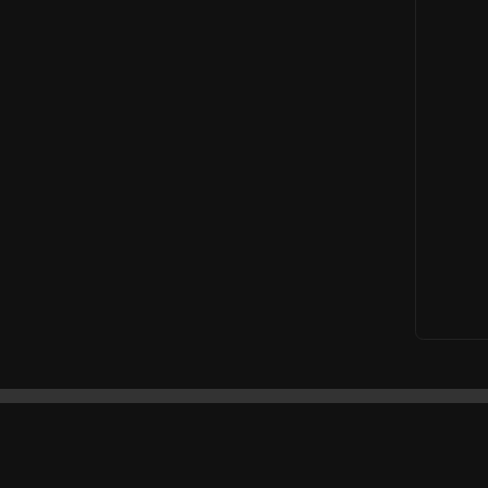
เกี่ยวกับ