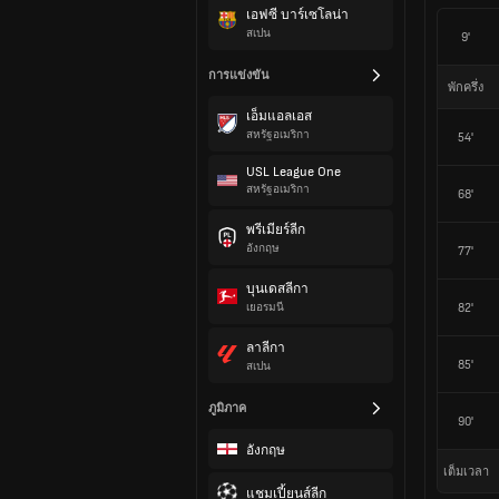
เอฟซี บาร์เซโลน่า
สเปน
9'
การแข่งขัน
พักครึ่ง
เอ็มแอลเอส
สหรัฐอเมริกา
54'
USL League One
สหรัฐอเมริกา
68'
พรีเมียร์ลีก
อังกฤษ
77'
บุนเดสลีกา
82'
เยอรมนี
ลาลีกา
85'
สเปน
ภูมิภาค
90'
อังกฤษ
เต็มเวลา
แชมเปี้ยนส์ลีก