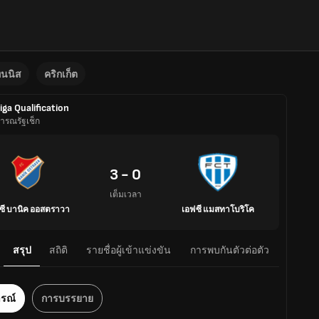
ทนนิส
คริกเก็ต
Liga Qualification
ารณรัฐเช็ก
3 - 0
เต็มเวลา
ซี บานิค ออสตราวา
เอฟซี แมสทาโบริโค
สรุป
สถิติ
รายชื่อผู้เข้าแข่งขัน
การพบกันตัวต่อตัว
ารณ์
การบรรยาย