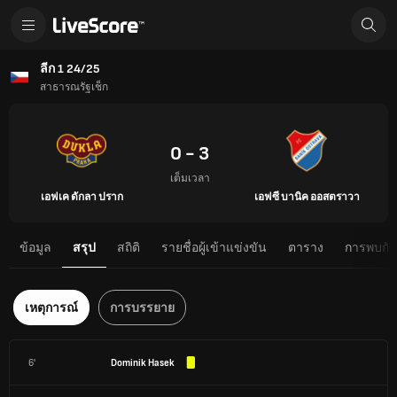
ลีก 1 24/25
สาธารณรัฐเช็ก
0 - 3
เต็มเวลา
เอฟเค ดักลา ปราก
เอฟซี บานิค ออสตราวา
ข้อมูล
สรุป
สถิติ
รายชื่อผู้เข้าแข่งขัน
ตาราง
การพบกันต
เหตุการณ์
การบรรยาย
6'
Dominik Hasek