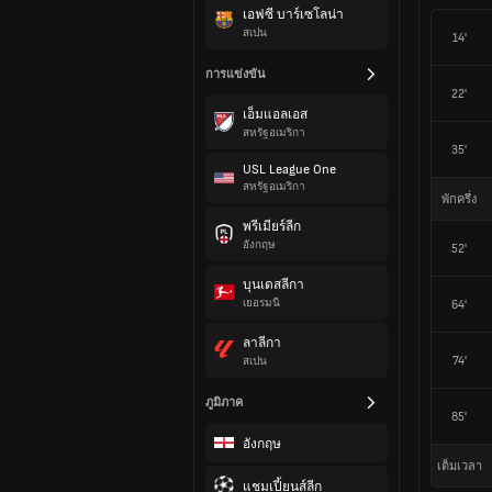
เอฟซี บาร์เซโลน่า
สเปน
14'
การแข่งขัน
22'
เอ็มแอลเอส
สหรัฐอเมริกา
35'
USL League One
สหรัฐอเมริกา
พักครึ่ง
พรีเมียร์ลีก
อังกฤษ
52'
บุนเดสลีกา
เยอรมนี
64'
ลาลีกา
74'
สเปน
ภูมิภาค
85'
อังกฤษ
เต็มเวลา
แชมเปี้ยนส์ลีก