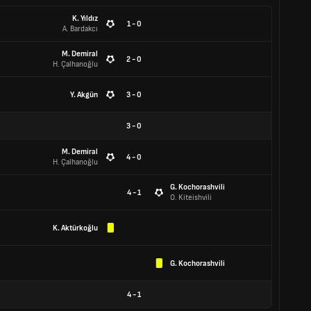
K. Yıldız
1 - 0
A. Bardakcı
M. Demiral
2 - 0
H. Çalhanoğlu
Y. Akgün
3 - 0
3
-
0
M. Demiral
4 - 0
H. Çalhanoğlu
G. Kochorashvili
4 - 1
O. Kiteishvili
K. Aktürkoğlu
G. Kochorashvili
4
-
1