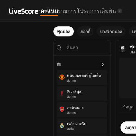
คะแนน
รายการโปรด
การเดิมพัน
ฟุตบอล
ฮอกกี้
บาสเกตบอล
เ
ฟุต
UEF
ทีม
แมนเชสเตอร์ ยูไนเต็ด
อังกฤษ
ลิเวอร์พูล
อังกฤษ
ข้อมูล
อาร์เซนอล
อังกฤษ
เรอัล มาดริด
เหตุก
สเปน