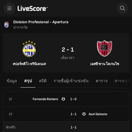
Division Profesional - Apertura
ปารากวัย
2 - 1
เต็มเวลา
สปอร์ทติโว ทรินิเดนเส
เอสพี ซาน โลเรนโซ
ข้อมูล
สรุป
สถิติ
รายชื่อผู้เข้าแข่งขัน
ตาราง
การพบกันต
11'
Fernando Romero
1 - 0
21'
1 - 1
Axel Galeano
1
-
1
พักครึ่ง