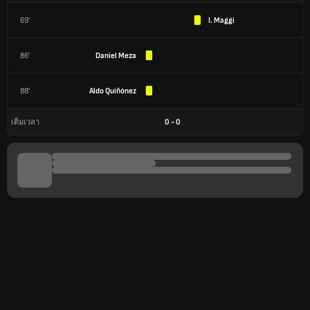
69'
I. Maggi
86'
Daniel Meza
88'
Aldo Quiñónez
0
-
0
เต็มเวลา