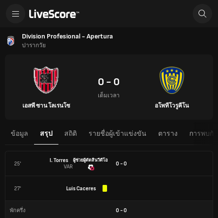
Division Profesional - Apertura
ปารากวัย
0 - 0
เต็มเวลา
เอสพี ซาน โลเรนโซ
อโพทีโวรูคีโน
ข้อมูล
สรุป
สถิติ
รายชื่อผู้เข้าแข่งขัน
ตาราง
การพบกันต
I. Torres
ผู้ช่วยผู้ตัดสินวีดีโอ
25'
0 - 0
VAR
27'
Luis Caceres
0
-
0
พักครึ่ง